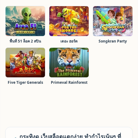
พื้นที่ 51 ล็อค 2 สปิน
เดอะ ฮอร์ด
Songkran Party
Five Tiger Generals
Primeval Rainforest
กระทิงดุ เว็บสล็อตแตกง่าย ทำกำไรเน้นๆ ที่