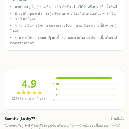
ให้ชนะง่ายขึ้น
หากปรากฏสัญลักษณ์ Scatter 3 ตัวขึ้นไป จะได้รับฟรีสปิน 10 ครั้งทันที
ฟีเจอร์ตัวคูณจะทำงานเมื่อมีการชนะต่อเนื่องกันในรอบเดียว ทำให้เงิน
รางวัลเพิ่มทวีคูณ
การจ่ายเงินรางวัลคำนวณจากซ้ายไปขวาตามเส้นการจ่ายที่กำหนดไว้
ในเกม
สามารถใช้ระบบ Auto Spin เพื่อความสะดวกในการเล่นต่อเนื่องโดยไม่
ต้องกดเองทุกรอบ
5
4.9
4
3
⭐⭐⭐⭐⭐
2
2840 รีวิวจากผู้เล่นทั้งหมด
1
Somchai_Lucky77
2 วันที่แล้ว
“เกมกระทิงดุทำกำไรได้ดีจริงๆ ครับ เพิ่งถอนเงินออกไปเมื่อวานนี้เอง ระบบออโต้