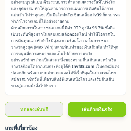
อย่างสมบูรณ์แบบ ด้วยระบบการคำนวณผลรางวัลที่โปร่งใส
และยุติธรรม ทำให้คุณสามารถวางแผนการเดิมพันได้อย่าง
แม่นยำ ไม่ว่าคุณจะเป็นมือใหม่หรือเซียนสล็อต
lv39
ก็สามารถ
ทำกำไรจากเกมนี้ได้อย่างง่ายดาย
ด้านศักยภาพในการชนะ เกมนี้มีค่า RTP สูงถึง 96.7% ซึ่งถือ
เป็นระดับที่สูงมากในกลุ่มเกมสล็อตออนไลน์ ทำให้โอกาสใน
การคืนทุนและทำกำไรมีสูงมาก พร้อมโอกาสในการชนะ
รางวัลสูงสุด (Max Win) หลายพันเท่าของเงินเดิมพัน ทำให้ทุก
การหมุนมีความหมายและเต็มไปด้วยความหวัง
อย่ารอช้า! มาร่วมเป็นส่วนหนึ่งของความตื่นเต้นและคว้าเงิน
รางวัลก้อนโตจากเกมกระทิงดุได้ที่
thvf38.com
เว็บตรงมั่นคง
ปลอดภัย พร้อมระบบฝาก-ถอนออโต้ที่เร็วที่สุดในประเทศไทย
สมัครสมาชิกวันนี้เพื่อรับสิทธิพิเศษเหนือใครและเริ่มต้นเส้น
ทางสู่ความมั่งคั่งไปกับเรา
ทดลองเล่นฟรี
เล่นด้วยเงินจริง
เกมที่เกี่ยวข้อง