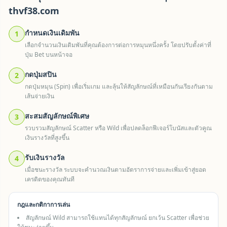
thvf38.com
กำหนดเงินเดิมพัน
1
เลือกจำนวนเงินเดิมพันที่คุณต้องการต่อการหมุนหนึ่งครั้ง โดยปรับตั้งค่าที่
ปุ่ม Bet บนหน้าจอ
กดปุ่มสปิน
2
กดปุ่มหมุน (Spin) เพื่อเริ่มเกม และลุ้นให้สัญลักษณ์ที่เหมือนกันเรียงกันตาม
เส้นจ่ายเงิน
สะสมสัญลักษณ์พิเศษ
3
รวบรวมสัญลักษณ์ Scatter หรือ Wild เพื่อปลดล็อกฟีเจอร์โบนัสและตัวคูณ
เงินรางวัลที่สูงขึ้น
รับเงินรางวัล
4
เมื่อชนะรางวัล ระบบจะคำนวณเงินตามอัตราการจ่ายและเพิ่มเข้าสู่ยอด
เครดิตของคุณทันที
กฎและกติกาการเล่น
สัญลักษณ์ Wild สามารถใช้แทนได้ทุกสัญลักษณ์ ยกเว้น Scatter เพื่อช่วย