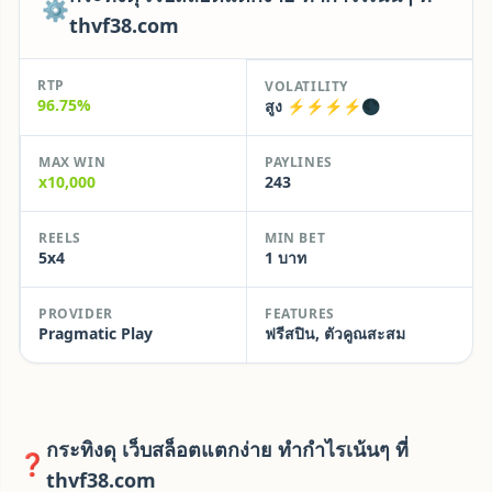
⚙️
thvf38.com
RTP
VOLATILITY
96.75%
สูง ⚡⚡⚡⚡🌑
MAX WIN
PAYLINES
x10,000
243
REELS
MIN BET
5x4
1 บาท
PROVIDER
FEATURES
Pragmatic Play
ฟรีสปิน, ตัวคูณสะสม
กระทิงดุ เว็บสล็อตแตกง่าย ทำกำไรเน้นๆ ที่
❓
thvf38.com