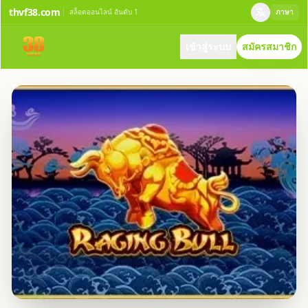
thvf38.com
สล็อตออนไลน์ อันดับ 1
ภาษา
เข้าสู่ระบบ
สมัครสมาชิก