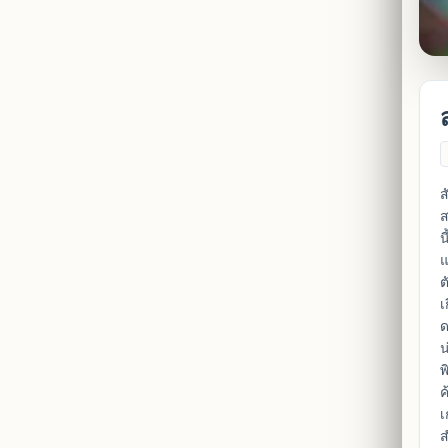
ส
ส
น
แ
ต
เ
ด
น
พ
ค
เ
ส