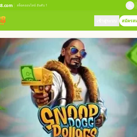
38.com
สล็อตออนไลน์ อันดับ 1
เข้าสู่ระบบ
สมัครส