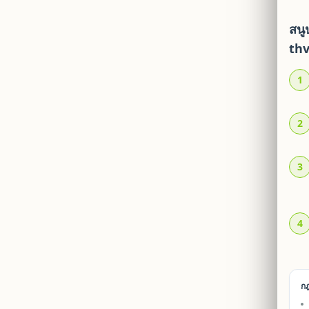
สนู
th
1
2
3
4
ก