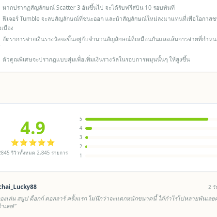
หากปรากฏสัญลักษณ์ Scatter 3 อันขึ้นไป จะได้รับฟรีสปิน 10 รอบทันที
ฟีเจอร์ Tumble จะลบสัญลักษณ์ที่ชนะออก และนำสัญลักษณ์ใหม่ลงมาแทนที่เพื่อโอกาส
อเนื่อง
อัตราการจ่ายเงินรางวัลจะขึ้นอยู่กับจำนวนสัญลักษณ์ที่เหมือนกันและเส้นการจ่ายที่กำห
้
ตัวคูณพิเศษจะปรากฏแบบสุ่มเพื่อเพิ่มเงินรางวัลในรอบการหมุนนั้นๆ ให้สูงขึ้น
5
4.9
4
3
⭐⭐⭐⭐⭐
2
2845 รีวิวทั้งหมด 2,845 รายการ
1
hai_Lucky88
2 วั
งลองเล่น สนูป ด็อกก์ ดอลลาร์ ครั้งแรก ไม่นึกว่าจะแตกหนักขนาดนี้ ได้กำไรไปหลายพันเลย
ำเลย!”