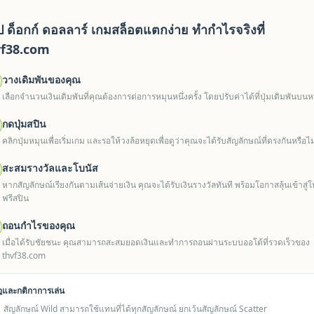
ป ด็อกก์ ดอลลาร์ เกมสล็อตแตกง่าย ทำกำไรจริงที่
vf38.com
วางเดิมพันของคุณ
เลือกจำนวนเงินเดิมพันที่คุณต้องการต่อการหมุนหนึ่งครั้ง โดยปรับค่าได้ที่ปุ่มเดิมพันบน
กดปุ่มสปิน
คลิกปุ่มหมุนเพื่อเริ่มเกม และรอให้วงล้อหยุดเพื่อดูว่าคุณจะได้รับสัญลักษณ์ที่ตรงกันหรือไม
สะสมรางวัลและโบนัส
หากสัญลักษณ์เรียงกันตามเส้นจ่ายเงิน คุณจะได้รับเงินรางวัลทันที พร้อมโอกาสลุ้นเข้าสู่
ฟรีสปิน
ถอนกำไรของคุณ
เมื่อได้รับชัยชนะ คุณสามารถสะสมยอดเงินและทำการถอนผ่านระบบออโต้ที่รวดเร็วของ
thvf38.com
ฎและกติกาการเล่น
สัญลักษณ์ Wild สามารถใช้แทนที่ได้ทุกสัญลักษณ์ ยกเว้นสัญลักษณ์ Scatter