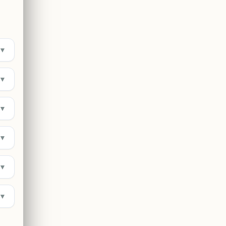
▼
▼
▼
▼
▼
▼