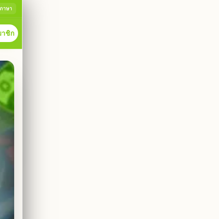
ภาษา
มาชิก