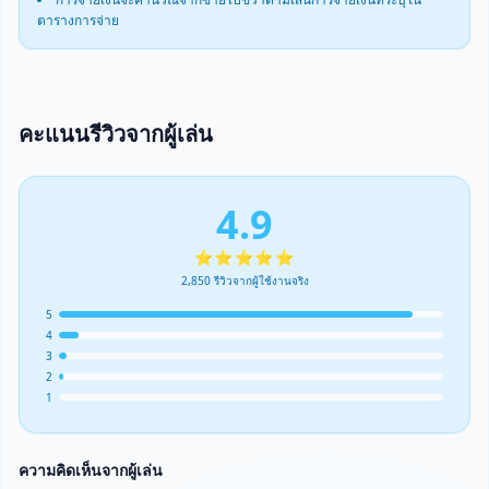
ตารางการจ่าย
คะแนนรีวิวจากผู้เล่น
4.9
⭐⭐⭐⭐⭐
2,850 รีวิวจากผู้ใช้งานจริง
5
4
3
2
1
ความคิดเห็นจากผู้เล่น