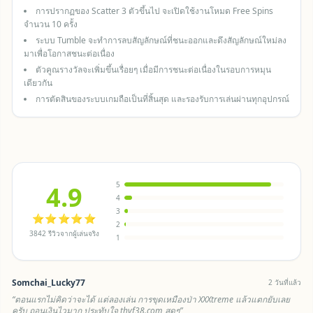
การปรากฏของ Scatter 3 ตัวขึ้นไป จะเปิดใช้งานโหมด Free Spins
จำนวน 10 ครั้ง
ระบบ Tumble จะทำการลบสัญลักษณ์ที่ชนะออกและดึงสัญลักษณ์ใหม่ลง
มาเพื่อโอกาสชนะต่อเนื่อง
ตัวคูณรางวัลจะเพิ่มขึ้นเรื่อยๆ เมื่อมีการชนะต่อเนื่องในรอบการหมุน
เดียวกัน
การตัดสินของระบบเกมถือเป็นที่สิ้นสุด และรองรับการเล่นผ่านทุกอุปกรณ์
5
4.9
4
3
⭐⭐⭐⭐⭐
2
3842 รีวิวจากผู้เล่นจริง
1
Somchai_Lucky77
2 วันที่แล้ว
“ตอนแรกไม่คิดว่าจะได้ แต่ลองเล่น การขุดเหมืองป่า XXXtreme แล้วแตกยับเลย
ครับ ถอนเงินไวมาก ประทับใจ thvf38.com สุดๆ”